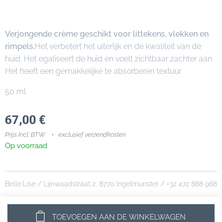
Verjongende crème geschikt voor littekens, vlekken en
rimpels.
Het verbetert het uiterlijk en de kwaliteit van de
huid. Het egaliseert de huid en voelt zichtbaar zachter aan.
Het heeft een gemakkelijke te absorberen textuur.
50 ml
67,00
€
Prijs Incl. BTW
exclusief verzendkosten
Op voorraad
Belle'Lise / Lijnwaadstraat 2, 8770 Ingelmunster / +32 472 888 968
TOEVOEGEN AAN DE WINKELWAGEN