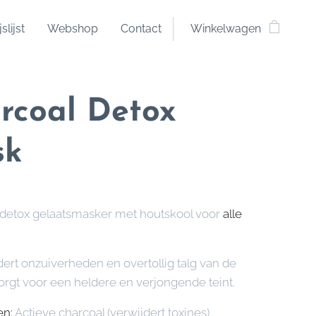
jslijst
Webshop
Contact
Winkelwagen
rcoal Detox
sk
detox gelaatsmasker met houtskool voor
alle
dert onzuiverheden en overtollig talg van de
zorgt voor een heldere en verjongende teint.
en:
Actieve charcoal (verwijdert toxines),