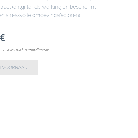
xtract (ontgiftende werking en beschermt
 en stressvolle omgevingsfactoren)
€
exclusief verzendkosten
IN VOORRAAD