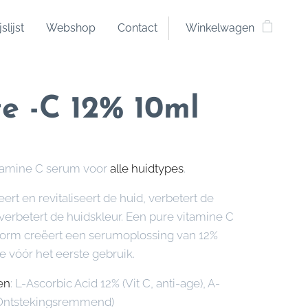
jslijst
Webshop
Contact
Winkelwagen
te -C 12% 10ml
itamine C serum voor
alle huidtypes
.
ert en revitaliseert de huid, verbetert de
 verbetert de huidskleur. Een pure vitamine C
orm creëert een serumoplossing van 12%
e vóór het eerste gebruik.
en
: L-Ascorbic Acid 12% (Vit C, anti-age), A-
(Ontstekingsremmend)