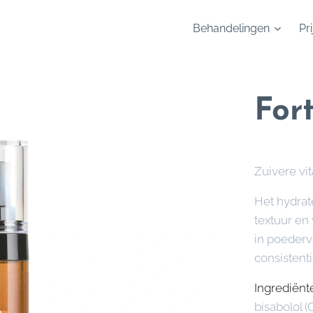
Behandelingen
Pri
For
Zuivere v
Het hydrate
textuur en
in poederv
consistenti
Ingrediënt
bisabolol 